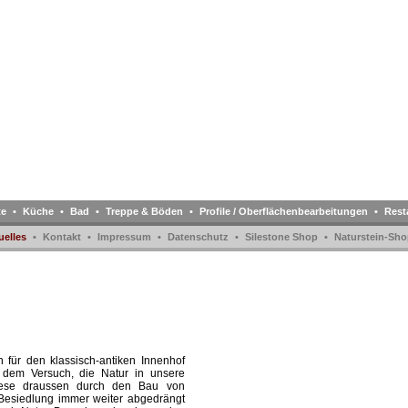
te
•
Küche
•
Bad
•
Treppe & Böden
•
Profile / Oberflächenbearbeitungen
•
Rest
uelles
•
Kontakt
•
Impressum
•
Datenschutz
•
Silestone Shop
•
Naturstein-Sho
 für den klassisch-antiken Innenhof
s dem Versuch, die Natur in unsere
ese draussen durch den Bau von
 Besiedlung immer weiter abgedrängt