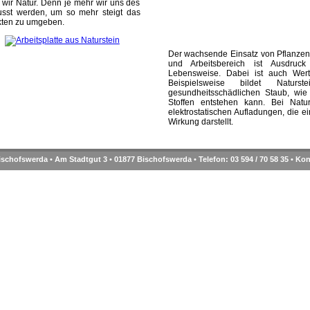
wir Natur. Denn je mehr wir uns des
usst werden, um so mehr steigt das
ukten zu umgeben.
Der wachsende Einsatz von Pflanzen
und Arbeitsbereich ist Ausdruc
Lebensweise. Dabei ist auch Wer
Beispielsweise bildet Naturste
gesundheitsschädlichen Staub, wie 
Stoffen entstehen kann. Bei Natur
elektrostatischen Aufladungen, die 
Wirkung darstellt.
schofswerda • Am Stadtgut 3 • 01877 Bischofswerda • Telefon: 03 594 / 70 58 35 •
Kon
[an error occurred while processing this directive] Besucher seit März 2010