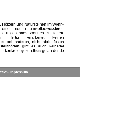
, Hölzern und Natursteinen im Wohn-
k einer neuen umweltbewussteren
t auf gesundes Wohnen zu legen.
in, fertig verarbeitet, keinen
er bei anderen, nicht abriebfesten
steinböden gibt es auch keinerlei
eine konkrete gesundheitsgefährdende
takt
•
Impressum